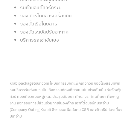
รับทำแลนด์ทัวร์กระบี่
จองบัตรโดยสารเครื่องบิน
จองตั๋วเรือโดยสาร
จองตั๋วรถบัสปรับอากาศ
บริการรถเช่าขับเอง
krabipackagetour.com ให้บริการรับจัดแพ็คเกจทัวร์ จองโรงแรมที่พัก
รถบริการรับส่งสนามบิน กิจกรรมท่องเที่ยวแบบไปเช้ากลับเย็น รับจัดกรุ๊ป
ทัวร์ ท่องเที่ยวแบบหมู่คณะ ประชุมสัมมนา ทัศนาจร ทัศนศึกษา ศึกษาดู
งาน กิจกรรมการมีส่วนร่วมภายในองค์กร เอาท์ติ้งบริษัทประจำปี
(Company Outing Krabi) กิจกรรมเพื่อสังคม CSR และจัดทริปท่องเที่ยว
ประจำปี