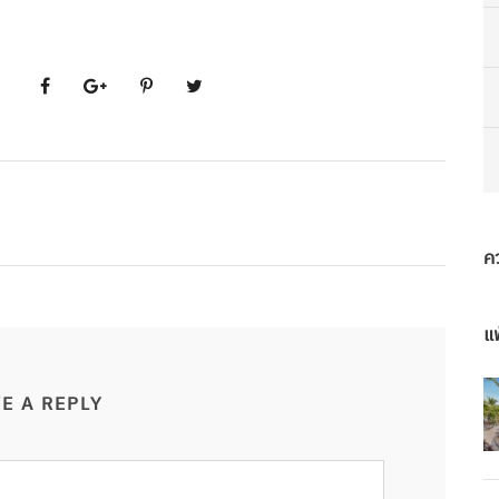
ค
แพ
E A REPLY