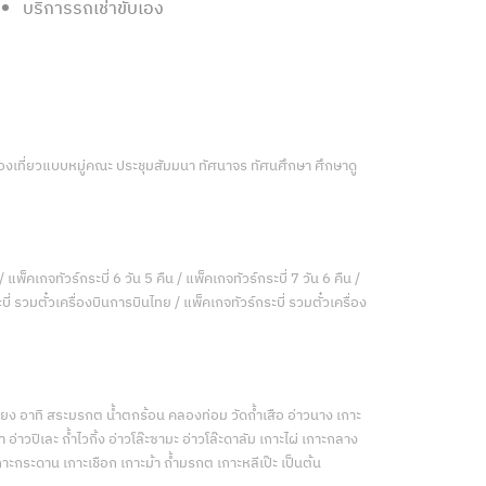
บริการรถเช่าขับเอง
ท่องเที่ยวแบบหมู่คณะ ประชุมสัมมนา ทัศนาจร ทัศนศึกษา ศึกษาดู
/ แพ็คเกจทัวร์กระบี่ 6 วัน 5 คืน / แพ็คเกจทัวร์กระบี่ 7 วัน 6 คืน /
ี่ รวมตั๋วเครื่องบินการบินไทย / แพ็คเกจทัวร์กระบี่ รวมตั๋วเครื่อง
เคียง อาทิ สระมรกต น้ำตกร้อน คลองท่อม วัดถ้ำเสือ อ่าวนาง เกาะ
่าวปิเละ ถ้ำไวกิ้ง อ่าวโล๊ะซามะ อ่าวโล๊ะดาลัม เกาะไผ่ เกาะกลาง
กาะกระดาน เกาะเชือก เกาะม้า ถ้ำมรกต เกาะหลีเป๊ะ เป็นต้น