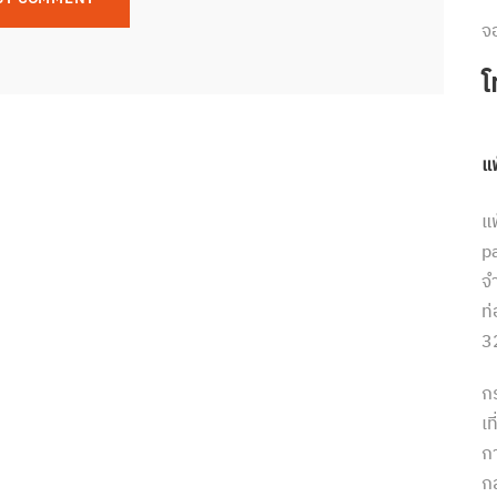
จ
โ
แ
แ
p
จ
ท
3
ก
เ
ก
กล