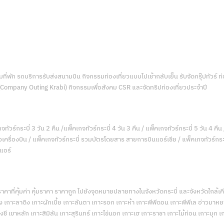
่พัก รถบริการรับส่งสนามบิน กิจกรรมท่องเที่ยวแบบไปเช้ากลับเย็น รับจัดกรุ๊ปทัวร์ 
 (Company Outing Krabi) กิจกรรมเพื่อสังคม CSR และจัดทริปท่องเที่ยวประจำปี
จทัวร์กระบี่ 3 วัน 2 คืน /แพ็คเกจทัวร์กระบี่ 4 วัน 3 คืน / แพ็คเกจทัวร์กระบี่ 5 วัน 4 คืน 
ตั๋วเครื่องบิน / แพ็คเกจทัวร์กระบี่ รวมบัตรโดยสาร สายการบินแอร์เชีย / แพ็คเกจทัวร์กระบ
นแอร์
นราคาที่คุ้มค่า คุ้มราคา ราคาถูก ไปยังจุดหมายปลายทางในจังหวัดกระบี่ และจังหวัดใกล้
 เกาะลาดิง เกาะผักเบี้ย เกาะลันตา เกาะรอก เกาะห้า เกาะพีพีดอน เกาะพีพีเล อ่าวมาหยา อ
ชี เขาหลัก เกาะสิมิลัน เกาะสุรินทร์ เกาะไข่นอก เกาะเฮ เกาะราชา เกาะไม้ท่อน เกาะมุก เ