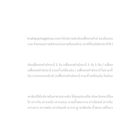
krabipackagetour.com ให้บริการรับจัดแพ็คเกจทัวร์ จองโรงแรมที
งาน กิจกรรมการมีส่วนร่วมภายในองค์กร เอาท์ติ้งบริษัทประจำปี
จัดแพ็คเกจทัวร์กระบี่ 1 วัน แพ็คเกจทัวร์กระบี่ 2 วัน 1 คืน / แพ็คเก
แพ็คเกจทัวร์กระบี่ รวมตั๋วเครื่องบิน / แพ็คเกจทัวร์กระบี่ ไม่รวม
บิน บางกอกแอร์เวย์ /แพ็คเกจทัวร์กระบี่ รวมตั๋วเครื่องบิน ไลอ้อ
เรายินดีให้บริการในราคาประหยัด ให้คุณท่องเที่ยวจังหวัดกระบี่ใ
ไก่ เกาะทับ เกาะหม้อ เกาะปอดะ หาดถ้ำพระนาง อ่าวไร่เลย์ เกาะห้อง
เกาะยาว เกาะพนัก เกาะปันหยี เกาะตะปู เขาพิงกัน ถ้ำลอด เสม็ดนาง