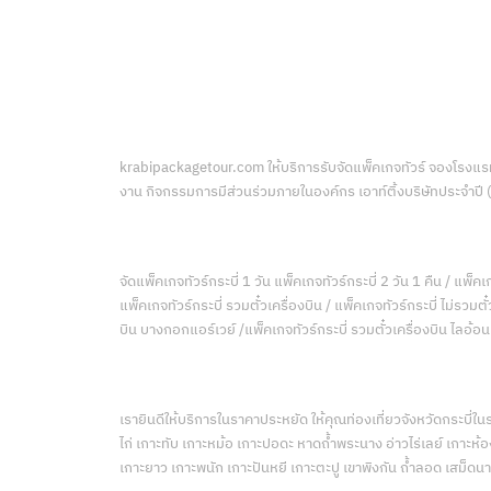
krabipackagetour.com ให้บริการรับจัดแพ็คเกจทัวร์ จองโรงแรมที
งาน กิจกรรมการมีส่วนร่วมภายในองค์กร เอาท์ติ้งบริษัทประจำปี
จัดแพ็คเกจทัวร์กระบี่ 1 วัน แพ็คเกจทัวร์กระบี่ 2 วัน 1 คืน / แพ็คเก
แพ็คเกจทัวร์กระบี่ รวมตั๋วเครื่องบิน / แพ็คเกจทัวร์กระบี่ ไม่รวม
บิน บางกอกแอร์เวย์ /แพ็คเกจทัวร์กระบี่ รวมตั๋วเครื่องบิน ไลอ้อ
เรายินดีให้บริการในราคาประหยัด ให้คุณท่องเที่ยวจังหวัดกระบี่ใ
ไก่ เกาะทับ เกาะหม้อ เกาะปอดะ หาดถ้ำพระนาง อ่าวไร่เลย์ เกาะห้อง
เกาะยาว เกาะพนัก เกาะปันหยี เกาะตะปู เขาพิงกัน ถ้ำลอด เสม็ดนาง