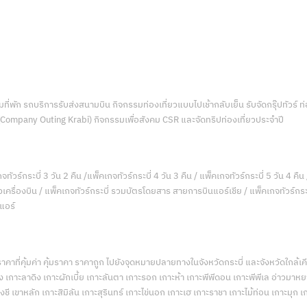
่พัก รถบริการรับส่งสนามบิน กิจกรรมท่องเที่ยวแบบไปเช้ากลับเย็น รับจัดกรุ๊ปทัวร์ 
 (Company Outing Krabi) กิจกรรมเพื่อสังคม CSR และจัดทริปท่องเที่ยวประจำปี
จทัวร์กระบี่ 3 วัน 2 คืน /แพ็คเกจทัวร์กระบี่ 4 วัน 3 คืน / แพ็คเกจทัวร์กระบี่ 5 วัน 4 คืน 
ตั๋วเครื่องบิน / แพ็คเกจทัวร์กระบี่ รวมบัตรโดยสาร สายการบินแอร์เชีย / แพ็คเกจทัวร์กระบ
นแอร์
นราคาที่คุ้มค่า คุ้มราคา ราคาถูก ไปยังจุดหมายปลายทางในจังหวัดกระบี่ และจังหวัดใกล้
 เกาะลาดิง เกาะผักเบี้ย เกาะลันตา เกาะรอก เกาะห้า เกาะพีพีดอน เกาะพีพีเล อ่าวมาหยา อ
ชี เขาหลัก เกาะสิมิลัน เกาะสุรินทร์ เกาะไข่นอก เกาะเฮ เกาะราชา เกาะไม้ท่อน เกาะมุก เ