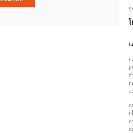
จ
โ
แ
แ
p
จ
ท
3
ก
เ
ก
กล