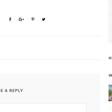
ค
แพ
E A REPLY