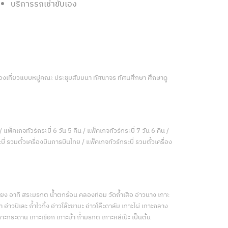
บริการรถเช่าขับเอง
ท่องเที่ยวแบบหมู่คณะ ประชุมสัมมนา ทัศนาจร ทัศนศึกษา ศึกษาดู
/ แพ็คเกจทัวร์กระบี่ 6 วัน 5 คืน / แพ็คเกจทัวร์กระบี่ 7 วัน 6 คืน /
ี่ รวมตั๋วเครื่องบินการบินไทย / แพ็คเกจทัวร์กระบี่ รวมตั๋วเครื่อง
เคียง อาทิ สระมรกต น้ำตกร้อน คลองท่อม วัดถ้ำเสือ อ่าวนาง เกาะ
่าวปิเละ ถ้ำไวกิ้ง อ่าวโล๊ะซามะ อ่าวโล๊ะดาลัม เกาะไผ่ เกาะกลาง
กาะกระดาน เกาะเชือก เกาะม้า ถ้ำมรกต เกาะหลีเป๊ะ เป็นต้น