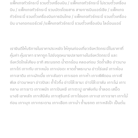
แพ็คเกจทัวร์กระบี่ รวมตั๋วเครื่องบิน / แพ็คเกจทัวร์กระบี่ ไม่รวมตั๋วเครื่อง
บิน / แพ็คเกจทัวร์กระบี่ รวมบัตรโดยสาร สายการบินแอร์เชีย / แพ็คเกจ
ทัวร์กระบี่ รวมตั๋วเครื่องบินการบินไทย / แพ็คเกจทัวร์กระบี่ รวมตั๋วเครื่อง
บิน บางกอกแอร์เวย์ /แพ็คเกจทัวร์กระบี่ รวมตั๋วเครื่องบิน ไลอ้อนแอร์
เรายินดีให้บริการในราคาประหยัด ให้คุณท่องเที่ยวจังหวัดกระบี่ในราคาที่
คุ้มค่า คุ้มราคา ราคาถูก ไปยังจุดหมายปลายทางในจังหวัดกระบี่ และ
จังหวัดใกล้เคียง อาทิ สระมรกต น้ำตกร้อน คลองท่อม วัดถ้ำเสือ อ่าวนาง
เกาะไก่ เกาะทับ เกาะหม้อ เกาะปอดะ หาดถ้ำพระนาง อ่าวไร่เลย์ เกาะห้อง
เกาะลาดิง เกาะผักเบี้ย เกาะลันตา เกาะรอก เกาะห้า เกาะพีพีดอน เกาะพี
พีเล อ่าวมาหยา อ่าวปิเละ ถ้ำไวกิ้ง อ่าวโล๊ะซามะ อ่าวโล๊ะดาลัม เกาะไผ่ เกาะ
กลาง เกาะยาว เกาะพนัก เกาะปันหยี เกาะตะปู เขาพิงกัน ถ้ำลอด เสม็ด
นางชี เขาหลัก เกาะสิมิลัน เกาะสุรินทร์ เกาะไข่นอก เกาะเฮ เกาะราชา เกาะไม้
ท่อน เกาะมุก เกาะกระดาน เกาะเชือก เกาะม้า ถ้ำมรกต เกาะหลีเป๊ะ เป็นต้น
บริการด้านการท่องเที่ยวจังหวัดกระบี่แบบครบวงจร บริการของเรา
ทั้งหมด คลิกเพื่อดูรายละเอียด