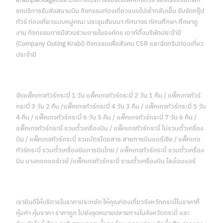
krabipackagetour.com ให้บริการรับจัดแพ็คเกจทัวร์ จองโรงแรมที่พัก
รถบริการรับส่งสนามบิน กิจกรรมท่องเที่ยวแบบไปเช้ากลับเย็น รับจัดกรุ๊ป
ทัวร์ ท่องเที่ยวแบบหมู่คณะ ประชุมสัมมนา ทัศนาจร ทัศนศึกษา ศึกษาดู
งาน กิจกรรมการมีส่วนร่วมภายในองค์กร เอาท์ติ้งบริษัทประจำปี
(Company Outing Krabi) กิจกรรมเพื่อสังคม CSR และจัดทริปท่องเที่ยว
ประจำปี
จัดแพ็คเกจทัวร์กระบี่ 1 วัน แพ็คเกจทัวร์กระบี่ 2 วัน 1 คืน / แพ็คเกจทัวร์
กระบี่ 3 วัน 2 คืน /แพ็คเกจทัวร์กระบี่ 4 วัน 3 คืน / แพ็คเกจทัวร์กระบี่ 5 วัน
4 คืน / แพ็คเกจทัวร์กระบี่ 6 วัน 5 คืน / แพ็คเกจทัวร์กระบี่ 7 วัน 6 คืน /
แพ็คเกจทัวร์กระบี่ รวมตั๋วเครื่องบิน / แพ็คเกจทัวร์กระบี่ ไม่รวมตั๋วเครื่อง
บิน / แพ็คเกจทัวร์กระบี่ รวมบัตรโดยสาร สายการบินแอร์เชีย / แพ็คเกจ
ทัวร์กระบี่ รวมตั๋วเครื่องบินการบินไทย / แพ็คเกจทัวร์กระบี่ รวมตั๋วเครื่อง
บิน บางกอกแอร์เวย์ /แพ็คเกจทัวร์กระบี่ รวมตั๋วเครื่องบิน ไลอ้อนแอร์
เรายินดีให้บริการในราคาประหยัด ให้คุณท่องเที่ยวจังหวัดกระบี่ในราคาที่
คุ้มค่า คุ้มราคา ราคาถูก ไปยังจุดหมายปลายทางในจังหวัดกระบี่ และ