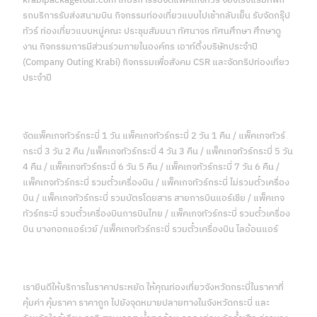
krabipackagetour.com ให้บริการรับจัดแพ็คเกจทัวร์ จองโรงแรมที่พัก
รถบริการรับส่งสนามบิน กิจกรรมท่องเที่ยวแบบไปเช้ากลับเย็น รับจัดกรุ๊ป
ทัวร์ ท่องเที่ยวแบบหมู่คณะ ประชุมสัมมนา ทัศนาจร ทัศนศึกษา ศึกษาดู
งาน กิจกรรมการมีส่วนร่วมภายในองค์กร เอาท์ติ้งบริษัทประจำปี
(Company Outing Krabi) กิจกรรมเพื่อสังคม CSR และจัดทริปท่องเที่ยว
ประจำปี
จัดแพ็คเกจทัวร์กระบี่ 1 วัน แพ็คเกจทัวร์กระบี่ 2 วัน 1 คืน / แพ็คเกจทัวร์
กระบี่ 3 วัน 2 คืน /แพ็คเกจทัวร์กระบี่ 4 วัน 3 คืน / แพ็คเกจทัวร์กระบี่ 5 วัน
4 คืน / แพ็คเกจทัวร์กระบี่ 6 วัน 5 คืน / แพ็คเกจทัวร์กระบี่ 7 วัน 6 คืน /
แพ็คเกจทัวร์กระบี่ รวมตั๋วเครื่องบิน / แพ็คเกจทัวร์กระบี่ ไม่รวมตั๋วเครื่อง
บิน / แพ็คเกจทัวร์กระบี่ รวมบัตรโดยสาร สายการบินแอร์เชีย / แพ็คเกจ
ทัวร์กระบี่ รวมตั๋วเครื่องบินการบินไทย / แพ็คเกจทัวร์กระบี่ รวมตั๋วเครื่อง
บิน บางกอกแอร์เวย์ /แพ็คเกจทัวร์กระบี่ รวมตั๋วเครื่องบิน ไลอ้อนแอร์
เรายินดีให้บริการในราคาประหยัด ให้คุณท่องเที่ยวจังหวัดกระบี่ในราคาที่
คุ้มค่า คุ้มราคา ราคาถูก ไปยังจุดหมายปลายทางในจังหวัดกระบี่ และ