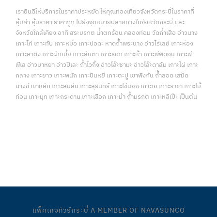
เรายินดีให้บริการในราคาประหยัด ให้คุณท่องเที่ยวจังหวัดกระบี่ในราคาที่
คุ้มค่า คุ้มราคา ราคาถูก ไปยังจุดหมายปลายทางในจังหวัดกระบี่ และ
จังหวัดใกล้เคียง อาทิ สระมรกต น้ำตกร้อน คลองท่อม วัดถ้ำเสือ อ่าวนาง
เกาะไก่ เกาะทับ เกาะหม้อ เกาะปอดะ หาดถ้ำพระนาง อ่าวไร่เลย์ เกาะห้อง
เกาะลาดิง เกาะผักเบี้ย เกาะลันตา เกาะรอก เกาะห้า เกาะพีพีดอน เกาะพี
พีเล อ่าวมาหยา อ่าวปิเละ ถ้ำไวกิ้ง อ่าวโล๊ะซามะ อ่าวโล๊ะดาลัม เกาะไผ่ เกาะ
กลาง เกาะยาว เกาะพนัก เกาะปันหยี เกาะตะปู เขาพิงกัน ถ้ำลอด เสม็ด
นางชี เขาหลัก เกาะสิมิลัน เกาะสุรินทร์ เกาะไข่นอก เกาะเฮ เกาะราชา เกาะไม้
ท่อน เกาะมุก เกาะกระดาน เกาะเชือก เกาะม้า ถ้ำมรกต เกาะหลีเป๊ะ เป็นต้น
บริการด้านการท่องเที่ยวจังหวัดกระบี่แบบครบวงจร บริการของเรา
ทั้งหมด คลิกเพื่อดูรายละเอียด
แพ็คเกจทัวร์กระบี่ A MEMBER OF NAVASUNCO