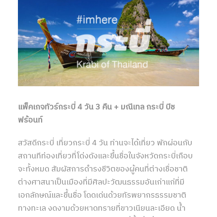
แพ็คเกจทัวร์กระบี่ 4 วัน 3 คืน + มณีเทล กระบี่ บีช
ฟร้อนท์
สวัสดีกระบี่ เที่ยวกระบี่ 4 วัน ท่านจะได้เที่ยว พักผ่อนกับ
สถานทีท่องเที่ยวที่โด่งดังและขึ้นชื่อในจังหวัดกระบี่เกือบ
จะทั้งหมด สัมผัสการดำรงชีวิตของผู้คนที่ต่างเชื่อชาติ
ต่างศาสนาเป็นเมืองที่มีศิลปะวัฒนธรรมอันเก่าแก่ที่มี
เอกลักษณ์และขึ้นชื่อ โดดเด่นด้วยทัรพยากรธรรมชาติ
ทางทะเล งดงามด้วยหาดทรายที่ขาวเนียนละเอียด น้ำ