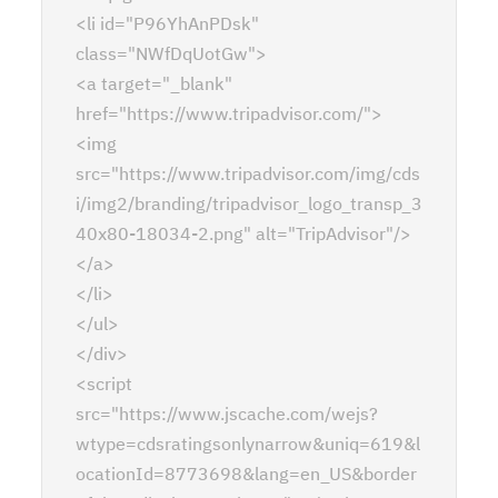
<li id="P96YhAnPDsk"
class="NWfDqUotGw">
<a target="_blank"
href="https://www.tripadvisor.com/">
<img
src="https://www.tripadvisor.com/img/cds
i/img2/branding/tripadvisor_logo_transp_3
40x80-18034-2.png" alt="TripAdvisor"/>
</a>
</li>
</ul>
</div>
<script
src="https://www.jscache.com/wejs?
wtype=cdsratingsonlynarrow&uniq=619&l
ocationId=8773698&lang=en_US&border