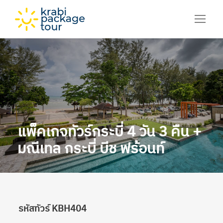
แพ็คเกจทัวร์กระบี่ 4 วัน 3 คืน +
มณีเทล กระบี่ บีช ฟร้อนท์
รหัสทัวร์ KBH404