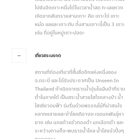
ไปยังอีกเกาะหนึ่งได้ในเวลาน้ำลด ทะเลแหวก
เกิดจากสันทรายสามเกาะ คือ เกาะไก่ เกาะ
หม้อ แลและเกาะทับ ทั้งสามเกาะนี้เป็น 3 เกาะ
เด่น ที่อยู่ในหมู่เกาะปอดะ
เที่ยวสระมรกต
สถานที่ท่องเที่ยวที่ขึ้นชื่ออีกแห่งหนึ่งของ
จ.กระบี่ และได้รับประกาศเป็น Unseen In
Thailand กำเนิดจากธารน้ำอุ่นในผืนป่าที่ราบ
ต่ำในภาคใต้ เป็นสระน้ำสวยใสใจกลางป่า น้ำ
ใสเขียวอมฟ้า ร่มรื่นด้วยพรรณไม้ที่น่าสนใจ
หลากหลายและถ้าโชคดีอาจจะเจอนกพันธุ์หา
ยาก เช่น นกแต้วแร้วทองดำ นกเงือกดำ และ
ระหว่างทางก็จะพบธารน้ำไหล น้ำใสแจ๋วปิ้งๆ