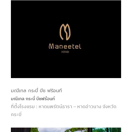
มณีเทล กระบี่ บีช ฟร้อนท์
มณีเทล กระบี่ บีชฟร้อนท์
ที่ตั้งโรงแรม : หาดนพรัตน์ธารา – หาดอ่าวนาง จังหวัด
กระบี่