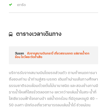
เตารีด
ตารางเวลาเดินทาง
วันแรก
รับจากสนามบินกระบี่ เที่ยวสระมรกต แช่ธารน้ำตก
ร้อน ไหว้พระวัดถ้ำเสือ
บริการรับจากสนามบินโดยรถส่วนตัว ตามกำหนดการมา
ถึงของท่าน นำท่านสู่สระมรกต เดินเท้าผ่านเส้นทางศึกษา
ธรรมชาติรอบล้อมด้วยต้นไม้นานาชนิด และสองข้างทางมี
ธารน้ำไหลที่ใสแจ๋วตลอดทาง แหวกว่ายเล่นน้ำในสระน้ำที่
ใสเขียวอมฟ้าใจกลางป่า แช่น้ำตกร้อน ที่มีอุณหภมูมิ 40 –
50 องศา นักท่องเที่ยวสามารถลงเล่นน้ำได้ ช่วยผ่อน