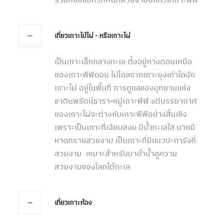
รวมทั้งยังมีทิวทัศน์ที่สวยงามอีกด้วยเกาะพีพี
เที่ยวเกาะไม้ไผ่ - หรือเกาะไผ่
เป็นเกาะเล็กกลางทะเล ตั้งอยู่ทางตอนเหนือ
ของเกาะพีพีดอน ไม่ไกลจากเกาะยุงเท่าใดนัก
เกาะไผ่ อยู่ในพื้นที่ การดูแลของอุทยานแห่ง
ชาตินพรัตน์ธารา-หมู่เกาะพีพี แต่บรรยากาศ
ของเกาะไผ่จะต่างกับเกาะพีพีอย่างสิ้นเชิง
เพราะเป็นเกาะที่เงียบสงบ มีน้ำทะเลใส มากมี
หาดทรายสวยงาม เป็นเกาะที่มีแนวปะการังที่
สวยงาม เหมาะสำหรับมาดำน้ำดูความ
สวยงามของโลกใต้ทะเล
เที่ยวเกาะห้อง