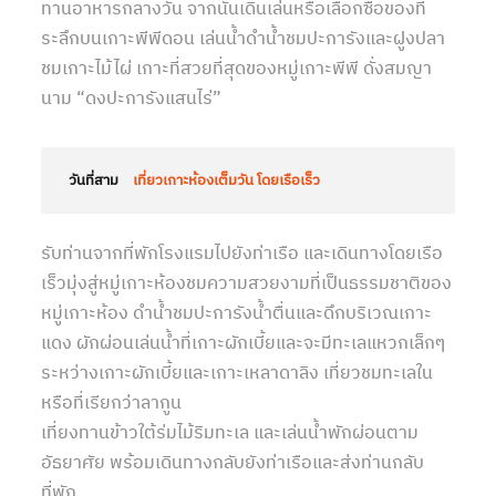
ทานอาหารกลางวัน จากนั้นเดินเล่นหรือเลือกซื้อของที่
ระลึกบนเกาะพีพีดอน เล่นน้ำดำน้ำชมปะการังและฝูงปลา
ชมเกาะไม้ไผ่ เกาะที่สวยที่สุดของหมู่เกาะพีพี ดั่งสมญา
นาม “ดงปะการังแสนไร่”
วันที่สาม
เที่ยวเกาะห้องเต็มวัน โดยเรือเร็ว
รับท่านจากที่พักโรงแรมไปยังท่าเรือ และเดินทางโดยเรือ
เร็วมุ่งสู่หมู่เกาะห้องชมความสวยงามที่เป็นธรรมชาติของ
หมู่เกาะห้อง ดำน้ำชมปะการังน้ำตื่นและดึกบริเวณเกาะ
แดง ผักผ่อนเล่นน้ำที่เกาะผักเบี้ยและจะมีทะเลแหวกเล็กๆ
ระหว่างเกาะผักเบี้ยและเกาะเหลาดาลิง เที่ยวชมทะเลใน
หรือที่เรียกว่าลากูน
เที่ยงทานข้าวใต้ร่มไม้ริมทะเล และเล่นน้ำพักผ่อนตาม
อัธยาศัย พร้อมเดินทางกลับยังท่าเรือและส่งท่านกลับ
ที่พัก