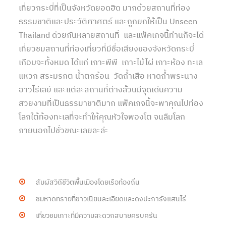
เที่ยวกระบี่ที่เป็นจังหวัดยอดฮิด มากด้วยสถานที่ท่อง
ธรรมชาติและประวัติศาศตร์ และถูกยกให้เป็น Unseen
Thailand ด้วยกันหลายสถานที่ และแพ็คเกจนี้ท่านก็จะได้
เที่ยวชมสถานที่ท่องเที่ยวที่มีชื่อเสียงของจังหวัดกระบี่
เกือบจะทั้งหมด ได้แก่ เกาะพีพี เกาะไม้ไผ่ เกาะห้อง ทะเล
แหวก สระมรกต น้ำตกร้อน วัดถ้ำเสือ หาดถ้ำพระนาง
อาวไร่เลย์ และแต่ละสถานที่ต่างล้วนมีจุดเด่นความ
สวยงามที่เป็นธรรมาชาติมาก แพ็คเกจนี้จะพาคุณไปท่อง
โลกใต้ท้องทะเลที่จะทำให้คุณหัวใจพองโต จนลืมโลก
ภายนอกไปชั่วขณะเลยละล่ะ
สัมผัสวิถีชีวิตพื้นเมืองโดยเรือท้องถิ่น
ชมหาดทรายที่ขาวเนียนละเอียดและดงปะการังแสนไร่
เที่ยวชมเกาะที่มีความสะดวกสบายครบครัน