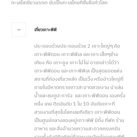
ทะเลใสเขียวมรกต นับเป็นทะเลไทยที่ขึ้นชื่อทั่วโลก
เที่ยวเกาะพีพี
ประกอบด้วยประกอบด้วย 2 เกาะใหญ่ๆ คือ
เกาะพีพีดอน เกาะพีพีเล และเกาะเล็กๆข้าง
เคียง คือ เกาะยูง เกาะไม้ไผ่ อาจกล่าวได้ว่า
เกาะพีพีดอน และเกาะพีพีเล เป็นสุดยอดแห่ง
สถานที่ท่องเที่ยวหลัก เป็นเวิ้ง หรืออ่าวใหญ่ที่
ภายในมีหาดทรายขาวสะอาดสวยงาม น่าเล่น
น้ำและชมดูปะการัง และเกาะพีพีดอน เองครั้ง
หนึ่ง เคย ติดอันดับ 1 ใน 10 อันดับเกาะที่
สวยงามที่สุดในโลกเลยทีเดียว เกาะพีพีดอน
เป็นศูนย์กลางของหมู่เกาะพีพี มีทั้ง ที่พัก ร้าน
อาหาร และสิ่งอำนวยความสะดวกครบครัน