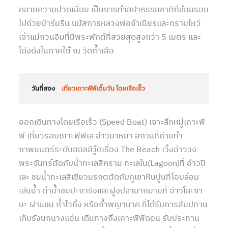
คลายความปวดเมื่อย เป็นการทำสปาธรรมชาติที่ล้อมรอบ
ไปด้วยป่าร่มรื่น นมัสการหลวงพ่อจำเนียรและกราบไหว้
เจ้าแม่กวนอิมที่มีพระพักต์ที่สวยสุดสูงกว่า 5 เมตร และ
โด่งดังในภาคใต้ ณ วัดถ้ำเสือ
วันที่สอง
เที่ยวเกาะพีพีเต็มวัน โดยเรือเร็ว
ออกเดินทางโดยเรือเร็ว (Speed Boat) เจาะลึกหมู่เกาะพี
พี เที่ยวรอบเกาะพีพีเล อ่าวมาหยา สถานที่ถ่ายทำ
ภาพยนตร์ระดับฮอลลีวู้ดเรื่อง The Beach เวิ้งอ่าววง
พระจันทร์ตัดกับน้ำทะเลสีคราม ทะเลใน(Lagoon)ที่ อ่าวปิ
เละ ชมน้ำทะเลสีเขียวมรกตตัดกับภูเขาหินปูนที่โอบล้อม
เล่นน้ำ ดำน้ำชมปะการังและฝูงปลามากมายที่ อ่าวโละซา
มะ ผ่านชม ถ้ำไวกิ้ง หรือถ้ำพญานาค ที่ได้รับการสัมปทาน
เก็บรังนกนางแอ่น เดินทางถึงเกาะพีพีดอน รับประทาน