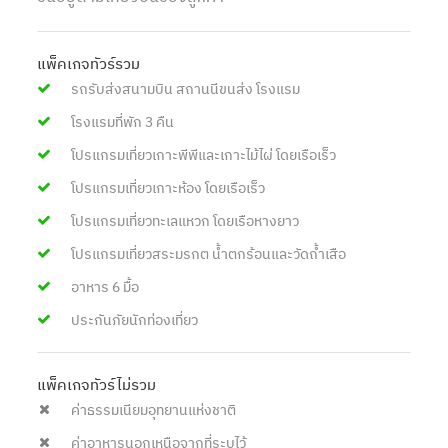
แพ็คเกจทัวร์รวม
รถรับส่งสนามบิน สถานนีขนส่ง โรงแรม
โรงแรมที่พัก 3 คืน
โปรแกรมเที่ยวเกาะพีพีและเกาะไม้ไผ่ โดยเรือเร็ว
โปรแกรมเที่ยวเกาะห้อง โดยเรือเร็ว
โปรแกรมเที่ยวทะเลแหวก โดยเรือหางยาว
โปรแกรมเที่ยวสระมรกต น้ำตกร้อนและวัดถ้ำเสือ
อาหาร 6 มื้อ
ประกันภัยนักท่องเที่ยว
แพ็คเกจทัวร์ไม่รวม
ค่าธรรมเนียมอุทยานแห่งชาติ
ค่าอาหารนอกเหนือจากที่ระบุไว้