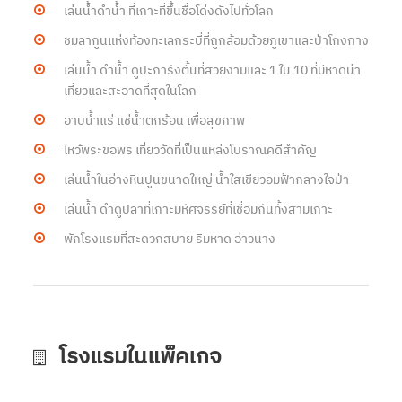
เล่นน้ำดำน้ำ ที่เกาะที่ขึ้นชื่อโด่งดังไปทั่วโลก
ชมลากูนแห่งท้องทะเลกระบี่ที่ถูกล้อมด้วยภูเขาและป่าโกงกาง
เล่นน้ำ ดำน้ำ ดูปะการังตื้นที่สวยงามและ 1 ใน 10 ที่มีหาดน่า
เที่ยวและสะอาดที่สุดในโลก
อาบน้ำแร่ แช่น้ำตกร้อน เพื่อสุขภาพ
ไหว้พระขอพร เที่ยววัดที่เป็นแหล่งโบราณคดีสำคัญ
เล่นน้ำในอ่างหินปูนขนาดใหญ่ น้ำใสเขียวอมฟ้ากลางใจป่า
เล่นน้ำ ดำดูปลาที่เกาะมหัศจรรย์ที่เชื่อมกันทั้งสามเกาะ
พักโรงแรมที่สะดวกสบาย ริมหาด อ่าวนาง
โรงแรมในแพ็คเกจ