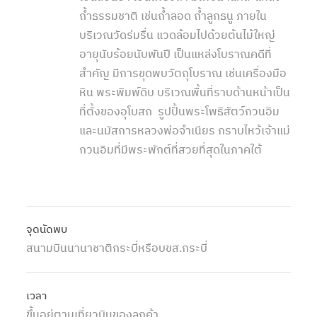
ถ้ำธรรมชาติ เช่นถ้ำลอด ถ้ำลูกธนู ภายใน
บริเวณวัดร่มรื่น แวดล้อมไปด้วยต้นไม้ใหญ่
อายุนับร้อยนับพันปี เป็นแหล่งโบราณคดีที่
สำคัญ มีการขุดพบวัตถุโบราณ เช่นเครื่องมือ
หิน พระพิมพ์ดิบ บริเวณพื้นที่ราบด้านหน้าเป็น
ที่ตั้งของอุโบสถ รูปปั้นพระโพธิสัตว์กวนอิม
และนมัสการหลวงพ่อจำเนียร กราบไหว้เจ้าแม่
กวนอิมที่มีพระพักต์ที่สวยที่สุดในภาคใต้
จุดนัดพบ
สนามบินนานาชาติกระบี่หรือบขส.กระบี่
เวลา
ขึ้นอยู่ตามเที่ยวบินของลูกค้า