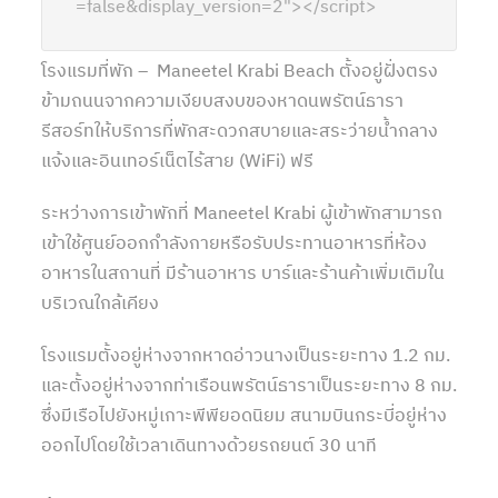
=false&display_version=2"></script>
โรงแรมที่พัก – Maneetel Krabi Beach ตั้งอยู่ฝั่งตรง
ข้ามถนนจากความเงียบสงบของหาดนพรัตน์ธารา
รีสอร์ทให้บริการที่พักสะดวกสบายและสระว่ายน้ำกลาง
แจ้งและอินเทอร์เน็ตไร้สาย (WiFi) ฟรี
ระหว่างการเข้าพักที่ Maneetel Krabi ผู้เข้าพักสามารถ
เข้าใช้ศูนย์ออกกำลังกายหรือรับประทานอาหารที่ห้อง
อาหารในสถานที่ มีร้านอาหาร บาร์และร้านค้าเพิ่มเติมใน
บริเวณใกล้เคียง
โรงแรมตั้งอยู่ห่างจากหาดอ่าวนางเป็นระยะทาง 1.2 กม.
และตั้งอยู่ห่างจากท่าเรือนพรัตน์ธาราเป็นระยะทาง 8 กม.
ซึ่งมีเรือไปยังหมู่เกาะพีพียอดนิยม สนามบินกระบี่อยู่ห่าง
ออกไปโดยใช้เวลาเดินทางด้วยรถยนต์ 30 นาที