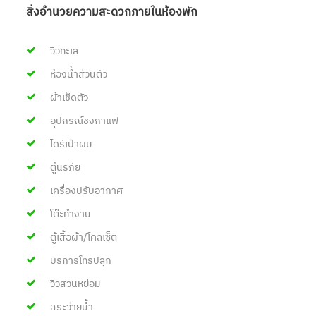
สิ่งอำนวยความสะดวกภายในห้องพัก
วิวทะเล
ห้องน้ำส่วนตัว
ผ้าเช็ดตัว
อุปกรณ์ชงกาแฟ
ไดร์เป่าผม
ตู้นิรภัย
เครื่องปรับอากาศ
โต๊ะทำงาน
ตู้เสื้อผ้า/โคลเซ็ต
บริการโทรปลุก
วิวสวนหย่อม
สระว่ายน้ำ