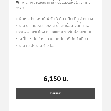
เดินทาง : ยืนยันราคานี้ได้ตั้งแต่วันนี้-31 สิงหาคม
2563
แพ็คเกจทัวร์กระบี่ 4 วัน 3 คืน ดุสิต ดีทู อ่าวนาง
กระบี่ นำเที่ยวสระมรกต น้ำตกร้อน วัดถ้ำเสือ
เกาะพีพี เกาะห้อง ทะเลแหวก รถรับส่งสนามบิน
กระบี่ไป-กลับ ในราคาประหยัด บริษัทนำเที่ยว
กระบี่ ทริปกระบี่ 4 วั […]
6,150 บ.
รายละเอียด