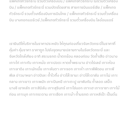
แพ็คเกจทัวร์กระบี่ รวมตั๋วเครื่องบิน / แพ็คเกจทัวร์กระบี่ ไม่รวมตั๋วเครื่อง
บิน / แพ็คเกจทัวร์กระบี่ รวมบัตรโดยสาร สายการบินแอร์เชีย / แพ็คเกจ
ทัวร์กระบี่ รวมตั๋วเครื่องบินการบินไทย / แพ็คเกจทัวร์กระบี่ รวมตั๋วเครื่อง
บิน บางกอกแอร์เวย์ /แพ็คเกจทัวร์กระบี่ รวมตั๋วเครื่องบิน ไลอ้อนแอร์
เรายินดีให้บริการในราคาประหยัด ให้คุณท่องเที่ยวจังหวัดกระบี่ในราคาที่
คุ้มค่า คุ้มราคา ราคาถูก ไปยังจุดหมายปลายทางในจังหวัดกระบี่ และ
จังหวัดใกล้เคียง อาทิ สระมรกต น้ำตกร้อน คลองท่อม วัดถ้ำเสือ อ่าวนาง
เกาะไก่ เกาะทับ เกาะหม้อ เกาะปอดะ หาดถ้ำพระนาง อ่าวไร่เลย์ เกาะห้อง
เกาะลาดิง เกาะผักเบี้ย เกาะลันตา เกาะรอก เกาะห้า เกาะพีพีดอน เกาะพี
พีเล อ่าวมาหยา อ่าวปิเละ ถ้ำไวกิ้ง อ่าวโล๊ะซามะ อ่าวโล๊ะดาลัม เกาะไผ่ เกาะ
กลาง เกาะยาว เกาะพนัก เกาะปันหยี เกาะตะปู เขาพิงกัน ถ้ำลอด เสม็ด
นางชี เขาหลัก เกาะสิมิลัน เกาะสุรินทร์ เกาะไข่นอก เกาะเฮ เกาะราชา เกาะไม้
ท่อน เกาะมุก เกาะกระดาน เกาะเชือก เกาะม้า ถ้ำมรกต เกาะหลีเป๊ะ เป็นต้น
บริการด้านการท่องเที่ยวจังหวัดกระบี่แบบครบวงจร บริการของเรา
ทั้งหมด คลิกเพื่อดูรายละเอียด