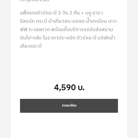
แพ็คเกจทัวร์กระบี่ 3 วัน 2 คืน + บลู ธารา
รีสอร์ท กระบี่ นำเที่ยวสระมรกต น้ำตกร้อน เกาะ
พีพี ทะเลแหวก พร้อมทั้งบริการรถรับส่งสนาม
บินไป-กลับ ในราคาประหยัด ทัวร์กระบี่ บริษัทนำ
เที่ยวกระบี่
4,590 บ.
รายละเอียด