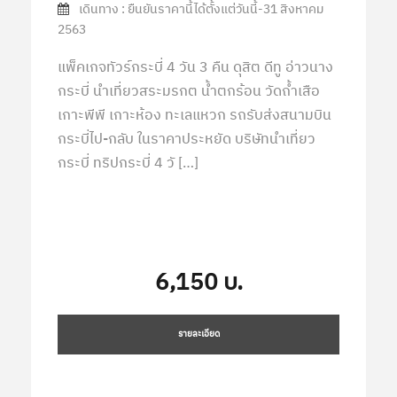
เดินทาง : ยืนยันราคานี้ได้ตั้งแต่วันนี้-31 สิงหาคม
2563
แพ็คเกจทัวร์กระบี่ 4 วัน 3 คืน ดุสิต ดีทู อ่าวนาง
กระบี่ นำเที่ยวสระมรกต น้ำตกร้อน วัดถ้ำเสือ
เกาะพีพี เกาะห้อง ทะเลแหวก รถรับส่งสนามบิน
กระบี่ไป-กลับ ในราคาประหยัด บริษัทนำเที่ยว
กระบี่ ทริปกระบี่ 4 วั […]
6,150 บ.
รายละเอียด