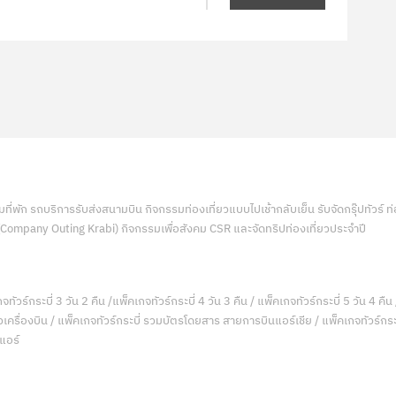
่พัก รถบริการรับส่งสนามบิน กิจกรรมท่องเที่ยวแบบไปเช้ากลับเย็น รับจัดกรุ๊ปทัวร์ 
 (Company Outing Krabi) กิจกรรมเพื่อสังคม CSR และจัดทริปท่องเที่ยวประจำปี
จทัวร์กระบี่ 3 วัน 2 คืน /แพ็คเกจทัวร์กระบี่ 4 วัน 3 คืน / แพ็คเกจทัวร์กระบี่ 5 วัน 4 คืน 
ตั๋วเครื่องบิน / แพ็คเกจทัวร์กระบี่ รวมบัตรโดยสาร สายการบินแอร์เชีย / แพ็คเกจทัวร์กระบ
นแอร์