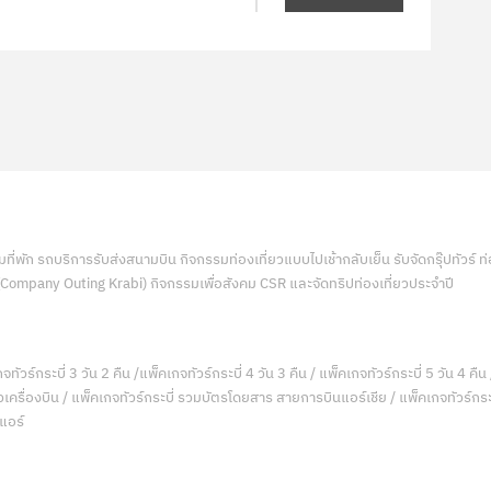
่พัก รถบริการรับส่งสนามบิน กิจกรรมท่องเที่ยวแบบไปเช้ากลับเย็น รับจัดกรุ๊ปทัวร์ 
 (Company Outing Krabi) กิจกรรมเพื่อสังคม CSR และจัดทริปท่องเที่ยวประจำปี
จทัวร์กระบี่ 3 วัน 2 คืน /แพ็คเกจทัวร์กระบี่ 4 วัน 3 คืน / แพ็คเกจทัวร์กระบี่ 5 วัน 4 คืน 
ตั๋วเครื่องบิน / แพ็คเกจทัวร์กระบี่ รวมบัตรโดยสาร สายการบินแอร์เชีย / แพ็คเกจทัวร์กระบ
นแอร์