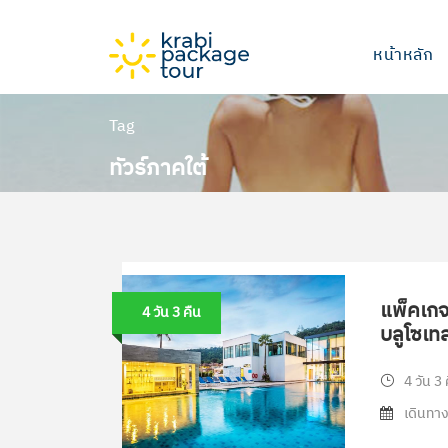
หน้าหลัก
Tag
ทัวร์ภาคใต้
แพ็คเกจท
4 วัน 3 คืน
บลูโซเทล
4 วัน 3 
เดินทาง