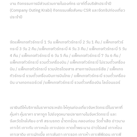
งาน กิจกรรมการมีส่วนร่วมภายในองค์กร เอาท์ติ้งบริษัทประจำปี
(Company Outing Krabi) กิจกรรมเพื่อสังคม CSR และจัดทริปท่องเที่ยว
ประจำปี
จัดแพ็คเกจทัวร์กระบี่ 1 วัน แพ็คเกจทัวร์กระบี่ 2 วัน 1 คืน / แพ็คเกจทัวร์
กระบี่ 3 วัน 2 คืน /แพ็คเกจทัวร์กระบี่ 4 วัน 3 คืน / แพ็คเกจทัวร์กระบี่ 5 วัน
4 คืน / แพ็คเกจทัวร์กระบี่ 6 วัน 5 คืน / แพ็คเกจทัวร์กระบี่ 7 วัน 6 คืน /
แพ็คเกจทัวร์กระบี่ รวมตั๋วเครื่องบิน / แพ็คเกจทัวร์กระบี่ ไม่รวมตั๋วเครื่อง
บิน / แพ็คเกจทัวร์กระบี่ รวมบัตรโดยสาร สายการบินแอร์เชีย / แพ็คเกจ
ทัวร์กระบี่ รวมตั๋วเครื่องบินการบินไทย / แพ็คเกจทัวร์กระบี่ รวมตั๋วเครื่อง
บิน บางกอกแอร์เวย์ /แพ็คเกจทัวร์กระบี่ รวมตั๋วเครื่องบิน ไลอ้อนแอร์
เรายินดีให้บริการในราคาประหยัด ให้คุณท่องเที่ยวจังหวัดกระบี่ในราคาที่
คุ้มค่า คุ้มราคา ราคาถูก ไปยังจุดหมายปลายทางในจังหวัดกระบี่ และ
จังหวัดใกล้เคียง อาทิ สระมรกต น้ำตกร้อน คลองท่อม วัดถ้ำเสือ อ่าวนาง
เกาะไก่ เกาะทับ เกาะหม้อ เกาะปอดะ หาดถ้ำพระนาง อ่าวไร่เลย์ เกาะห้อง
เกาะลาดิง เกาะผักเบี้ย เกาะลันตา เกาะรอก เกาะห้า เกาะพีพีดอน เกาะพี