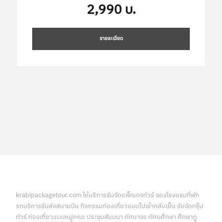
2,990 บ.
รายละเอียด
krabipackagetour.com ให้บริการรับจัดแพ็คเกจทัวร์ จองโรงแรมที่พัก
รถบริการรับส่งสนามบิน กิจกรรมท่องเที่ยวแบบไปเช้ากลับเย็น รับจัดกรุ๊ป
ทัวร์ ท่องเที่ยวแบบหมู่คณะ ประชุมสัมมนา ทัศนาจร ทัศนศึกษา ศึกษาดู