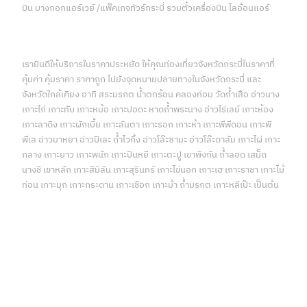
บิน บางกอกแอร์เวย์ /แพ็คเกจทัวร์กระบี่ รวมตั๋วเครื่องบิน ไลอ้อนแอร์
เรายินดีให้บริการในราคาประหยัด ให้คุณท่องเที่ยวจังหวัดกระบี่ในราคาที่
คุ้มค่า คุ้มราคา ราคาถูก ไปยังจุดหมายปลายทางในจังหวัดกระบี่ และ
จังหวัดใกล้เคียง อาทิ สระมรกต น้ำตกร้อน คลองท่อม วัดถ้ำเสือ อ่าวนาง
เกาะไก่ เกาะทับ เกาะหม้อ เกาะปอดะ หาดถ้ำพระนาง อ่าวไร่เลย์ เกาะห้อง
เกาะลาดิง เกาะผักเบี้ย เกาะลันตา เกาะรอก เกาะห้า เกาะพีพีดอน เกาะพี
พีเล อ่าวมาหยา อ่าวปิเละ ถ้ำไวกิ้ง อ่าวโล๊ะซามะ อ่าวโล๊ะดาลัม เกาะไผ่ เกาะ
กลาง เกาะยาว เกาะพนัก เกาะปันหยี เกาะตะปู เขาพิงกัน ถ้ำลอด เสม็ด
นางชี เขาหลัก เกาะสิมิลัน เกาะสุรินทร์ เกาะไข่นอก เกาะเฮ เกาะราชา เกาะไม้
ท่อน เกาะมุก เกาะกระดาน เกาะเชือก เกาะม้า ถ้ำมรกต เกาะหลีเป๊ะ เป็นต้น
บริการด้านการท่องเที่ยวจังหวัดกระบี่แบบครบวงจร บริการของเรา
ทั้งหมด คลิกเพื่อดูรายละเอียด