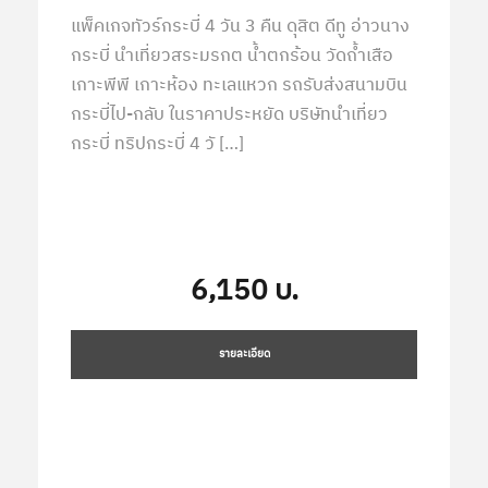
แพ็คเกจทัวร์กระบี่ 4 วัน 3 คืน ดุสิต ดีทู อ่าวนาง
กระบี่ นำเที่ยวสระมรกต น้ำตกร้อน วัดถ้ำเสือ
เกาะพีพี เกาะห้อง ทะเลแหวก รถรับส่งสนามบิน
กระบี่ไป-กลับ ในราคาประหยัด บริษัทนำเที่ยว
กระบี่ ทริปกระบี่ 4 วั […]
6,150 บ.
รายละเอียด