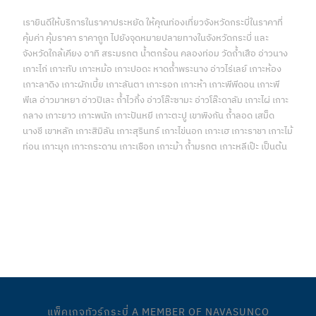
เรายินดีให้บริการในราคาประหยัด ให้คุณท่องเที่ยวจังหวัดกระบี่ในราคาที่
คุ้มค่า คุ้มราคา ราคาถูก ไปยังจุดหมายปลายทางในจังหวัดกระบี่ และ
จังหวัดใกล้เคียง อาทิ สระมรกต น้ำตกร้อน คลองท่อม วัดถ้ำเสือ อ่าวนาง
เกาะไก่ เกาะทับ เกาะหม้อ เกาะปอดะ หาดถ้ำพระนาง อ่าวไร่เลย์ เกาะห้อง
เกาะลาดิง เกาะผักเบี้ย เกาะลันตา เกาะรอก เกาะห้า เกาะพีพีดอน เกาะพี
พีเล อ่าวมาหยา อ่าวปิเละ ถ้ำไวกิ้ง อ่าวโล๊ะซามะ อ่าวโล๊ะดาลัม เกาะไผ่ เกาะ
กลาง เกาะยาว เกาะพนัก เกาะปันหยี เกาะตะปู เขาพิงกัน ถ้ำลอด เสม็ด
นางชี เขาหลัก เกาะสิมิลัน เกาะสุรินทร์ เกาะไข่นอก เกาะเฮ เกาะราชา เกาะไม้
ท่อน เกาะมุก เกาะกระดาน เกาะเชือก เกาะม้า ถ้ำมรกต เกาะหลีเป๊ะ เป็นต้น
บริการด้านการท่องเที่ยวจังหวัดกระบี่แบบครบวงจร บริการของเรา
ทั้งหมด คลิกเพื่อดูรายละเอียด
แพ็คเกจทัวร์กระบี่ A MEMBER OF NAVASUNCO