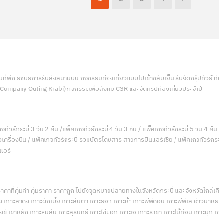
่พัก รถบริการรับส่งสนามบิน กิจกรรมท่องเที่ยวแบบไปเช้ากลับเย็น รับจัดกรุ๊ปทัวร์ 
 (Company Outing Krabi) กิจกรรมเพื่อสังคม CSR และจัดทริปท่องเที่ยวประจำปี
จทัวร์กระบี่ 3 วัน 2 คืน /แพ็คเกจทัวร์กระบี่ 4 วัน 3 คืน / แพ็คเกจทัวร์กระบี่ 5 วัน 4 คืน 
ตั๋วเครื่องบิน / แพ็คเกจทัวร์กระบี่ รวมบัตรโดยสาร สายการบินแอร์เชีย / แพ็คเกจทัวร์กระบ
นแอร์
นราคาที่คุ้มค่า คุ้มราคา ราคาถูก ไปยังจุดหมายปลายทางในจังหวัดกระบี่ และจังหวัดใกล้
 เกาะลาดิง เกาะผักเบี้ย เกาะลันตา เกาะรอก เกาะห้า เกาะพีพีดอน เกาะพีพีเล อ่าวมาหยา อ
ชี เขาหลัก เกาะสิมิลัน เกาะสุรินทร์ เกาะไข่นอก เกาะเฮ เกาะราชา เกาะไม้ท่อน เกาะมุก เ