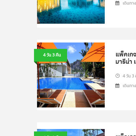
เดินทาง
แพ็คเกจท
4 วัน 3 คืน
มารีน่า 
4 วัน 3 
เดินทาง