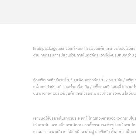
krabipackagetour.com ให้บริการรับจัดแพ็คเกจทัวร์ จองโรงแรมที
งาน กิจกรรมการมีส่วนร่วมภายในองค์กร เอาท์ติ้งบริษัทประจำปี
จัดแพ็คเกจทัวร์กระบี่ 1 วัน แพ็คเกจทัวร์กระบี่ 2 วัน 1 คืน / แพ็คเก
แพ็คเกจทัวร์กระบี่ รวมตั๋วเครื่องบิน / แพ็คเกจทัวร์กระบี่ ไม่รวม
บิน บางกอกแอร์เวย์ /แพ็คเกจทัวร์กระบี่ รวมตั๋วเครื่องบิน ไลอ้อ
เรายินดีให้บริการในราคาประหยัด ให้คุณท่องเที่ยวจังหวัดกระบี่ใ
ไก่ เกาะทับ เกาะหม้อ เกาะปอดะ หาดถ้ำพระนาง อ่าวไร่เลย์ เกาะห้อง
เกาะยาว เกาะพนัก เกาะปันหยี เกาะตะปู เขาพิงกัน ถ้ำลอด เสม็ดนาง