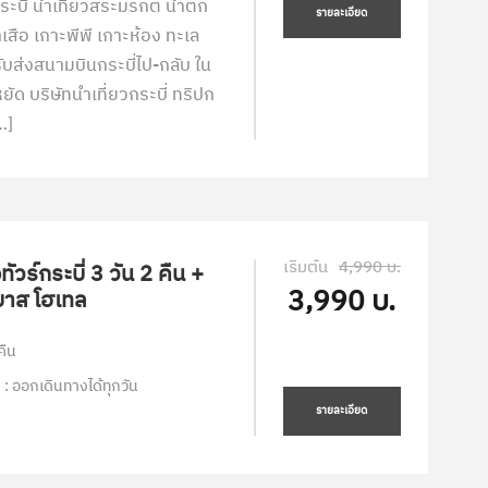
ระบี่ นำเที่ยวสระมรกต น้ำตก
รายละเอียด
ำเสือ เกาะพีพี เกาะห้อง ทะเล
บส่งสนามบินกระบี่ไป-กลับ ใน
ัด บริษัทนำเที่ยวกระบี่ ทริปก
[…]
เริ่มต้น
4,990 บ.
ัวร์กระบี่ 3 วัน 2 คืน +
3,990 บ.
ีบาส โฮเทล
คืน
 : ออกเดินทางได้ทุกวัน
รายละเอียด