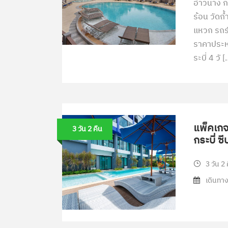
อ่าวนาง ก
ร้อน วัดถ้
แหวก รถรั
ราคาประหย
ระบี่ 4 วั 
แพ็คเกจท
3 วัน 2 คืน
กระบี่ ซ
3 วัน 2 
เดินทาง