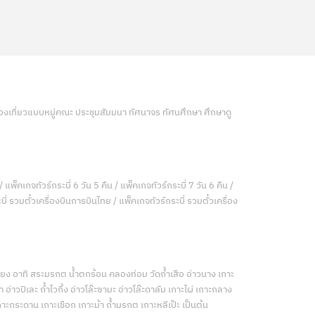
ท่องเที่ยวแบบหมู่คณะ ประชุมสัมมนา ทัศนาจร ทัศนศึกษา ศึกษาดู
/ แพ็คเกจทัวร์กระบี่ 6 วัน 5 คืน / แพ็คเกจทัวร์กระบี่ 7 วัน 6 คืน /
ี่ รวมตั๋วเครื่องบินการบินไทย / แพ็คเกจทัวร์กระบี่ รวมตั๋วเครื่อง
เคียง อาทิ สระมรกต น้ำตกร้อน คลองท่อม วัดถ้ำเสือ อ่าวนาง เกาะ
่าวปิเละ ถ้ำไวกิ้ง อ่าวโล๊ะซามะ อ่าวโล๊ะดาลัม เกาะไผ่ เกาะกลาง
กาะกระดาน เกาะเชือก เกาะม้า ถ้ำมรกต เกาะหลีเป๊ะ เป็นต้น