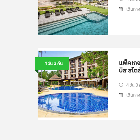
เดินทาง
แพ็คเกจท
4 วัน 3 คืน
บิส สไตล
4 วัน 3 
เดินทาง