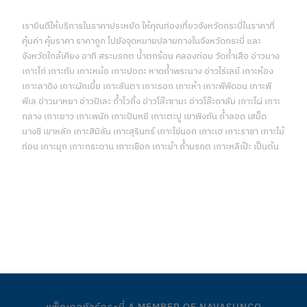
เรายินดีให้บริการในราคาประหยัด ให้คุณท่องเที่ยวจังหวัดกระบี่ในราคาที่
คุ้มค่า คุ้มราคา ราคาถูก ไปยังจุดหมายปลายทางในจังหวัดกระบี่ และ
จังหวัดใกล้เคียง อาทิ สระมรกต น้ำตกร้อน คลองท่อม วัดถ้ำเสือ อ่าวนาง
เกาะไก่ เกาะทับ เกาะหม้อ เกาะปอดะ หาดถ้ำพระนาง อ่าวไร่เลย์ เกาะห้อง
เกาะลาดิง เกาะผักเบี้ย เกาะลันตา เกาะรอก เกาะห้า เกาะพีพีดอน เกาะพี
พีเล อ่าวมาหยา อ่าวปิเละ ถ้ำไวกิ้ง อ่าวโล๊ะซามะ อ่าวโล๊ะดาลัม เกาะไผ่ เกาะ
กลาง เกาะยาว เกาะพนัก เกาะปันหยี เกาะตะปู เขาพิงกัน ถ้ำลอด เสม็ด
นางชี เขาหลัก เกาะสิมิลัน เกาะสุรินทร์ เกาะไข่นอก เกาะเฮ เกาะราชา เกาะไม้
ท่อน เกาะมุก เกาะกระดาน เกาะเชือก เกาะม้า ถ้ำมรกต เกาะหลีเป๊ะ เป็นต้น
บริการด้านการท่องเที่ยวจังหวัดกระบี่แบบครบวงจร บริการของเรา
ทั้งหมด คลิกเพื่อดูรายละเอียด