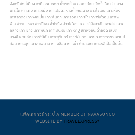
จังหวัดใกล้เคียง อาทิ สระมรกต น้ำตกร้อน คลองท่อม วัดถ้ำเสือ อ่าวนาง
เกาะไก่ เกาะทับ เกาะหม้อ เกาะปอดะ หาดถ้ำพระนาง อ่าวไร่เลย์ เกาะห้อง
เกาะลาดิง เกาะผักเบี้ย เกาะลันตา เกาะรอก เกาะห้า เกาะพีพีดอน เกาะพี
พีเล อ่าวมาหยา อ่าวปิเละ ถ้ำไวกิ้ง อ่าวโล๊ะซามะ อ่าวโล๊ะดาลัม เกาะไผ่ เกาะ
กลาง เกาะยาว เกาะพนัก เกาะปันหยี เกาะตะปู เขาพิงกัน ถ้ำลอด เสม็ด
นางชี เขาหลัก เกาะสิมิลัน เกาะสุรินทร์ เกาะไข่นอก เกาะเฮ เกาะราชา เกาะไม้
ท่อน เกาะมุก เกาะกระดาน เกาะเชือก เกาะม้า ถ้ำมรกต เกาะหลีเป๊ะ เป็นต้น
บริการด้านการท่องเที่ยวจังหวัดกระบี่แบบครบวงจร บริการของเรา
ทั้งหมด คลิกเพื่อดูรายละเอียด
แพ็คเกจทัวร์กระบี่ A MEMBER OF NAVASUNCO
WEBSITE BY
TRAVELXPRESS®