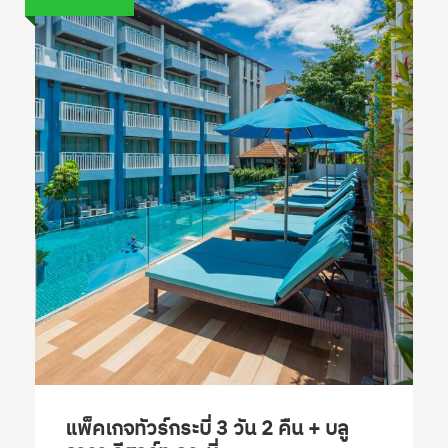
แพ็คเกจทัวร์กระบี่ 3 วัน 2 คืน + บลู