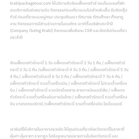
krabipackagetour.com ให้บริการรับจัดแพ็คเกจทัวร์ จองโรงแรมที่พัก
รถบริการรับส่งสนามบิน กิจกรรมท่องเที่ยวแบบไปเช้ากลับเย็น รับจัดกรุ๊ป
ทัวร์ ท่องเที่ยวแบบหมู่คณะ ประชุมสัมมนา ทัศนาจร ทัศนศึกษา ศึกษาดู
งาน กิจกรรมการมีส่วนร่วมภายในองค์กร เอาท์ติ้งบริษัทประจำปี
(Company Outing Krabi) กิจกรรมเพื่อสังคม CSR และจัดทริปท่องเที่ยว
ประจำปี
จัดแพ็คเกจทัวร์กระบี่ 1 วัน แพ็คเกจทัวร์กระบี่ 2 วัน 1 คืน / แพ็คเกจทัวร์
กระบี่ 3 วัน 2 คืน /แพ็คเกจทัวร์กระบี่ 4 วัน 3 คืน / แพ็คเกจทัวร์กระบี่ 5 วัน
4 คืน / แพ็คเกจทัวร์กระบี่ 6 วัน 5 คืน / แพ็คเกจทัวร์กระบี่ 7 วัน 6 คืน /
แพ็คเกจทัวร์กระบี่ รวมตั๋วเครื่องบิน / แพ็คเกจทัวร์กระบี่ ไม่รวมตั๋วเครื่อง
บิน / แพ็คเกจทัวร์กระบี่ รวมบัตรโดยสาร สายการบินแอร์เชีย / แพ็คเกจ
ทัวร์กระบี่ รวมตั๋วเครื่องบินการบินไทย / แพ็คเกจทัวร์กระบี่ รวมตั๋วเครื่อง
บิน บางกอกแอร์เวย์ /แพ็คเกจทัวร์กระบี่ รวมตั๋วเครื่องบิน ไลอ้อนแอร์
เรายินดีให้บริการในราคาประหยัด ให้คุณท่องเที่ยวจังหวัดกระบี่ในราคาที่
คุ้มค่า คุ้มราคา ราคาถูก ไปยังจุดหมายปลายทางในจังหวัดกระบี่ และ